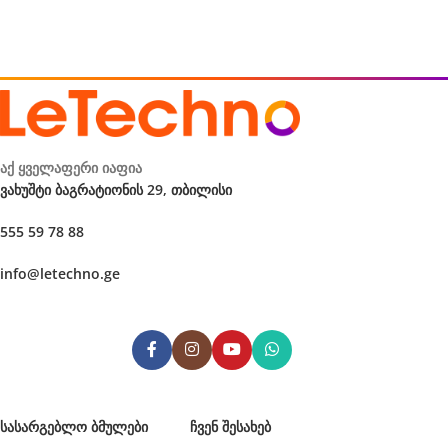
აქ ყველაფერი იაფია
ვახუშტი ბაგრატიონის 29, თბილისი
555 59 78 88
info@letechno.ge
ᲡᲐᲡᲐᲠᲒᲔᲑᲚᲝ ᲑᲛᲣᲚᲔᲑᲘ
ᲩᲕᲔᲜ ᲨᲔᲡᲐᲮᲔᲑ