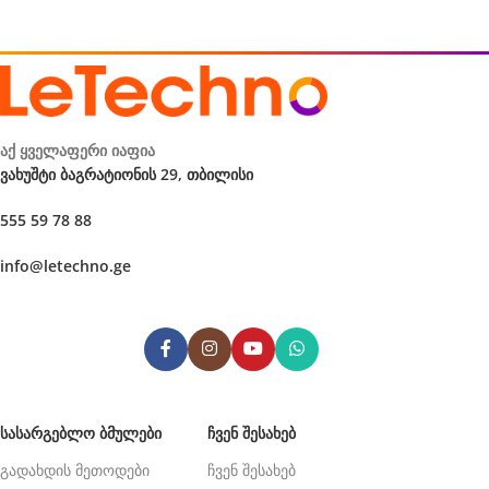
აქ ყველაფერი იაფია
ვახუშტი ბაგრატიონის 29, თბილისი
555 59 78 88
info@letechno.ge
ᲡᲐᲡᲐᲠᲒᲔᲑᲚᲝ ᲑᲛᲣᲚᲔᲑᲘ
ᲩᲕᲔᲜ ᲨᲔᲡᲐᲮᲔᲑ
გადახდის მეთოდები
ჩვენ შესახებ