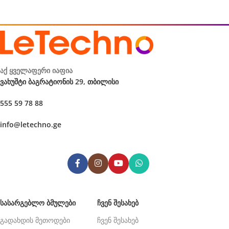
აქ ყველაფერი იაფია
ვახუშტი ბაგრატიონის 29, თბილისი
555 59 78 88
info@letechno.ge
ᲡᲐᲡᲐᲠᲒᲔᲑᲚᲝ ᲑᲛᲣᲚᲔᲑᲘ
ᲩᲕᲔᲜ ᲨᲔᲡᲐᲮᲔᲑ
გადახდის მეთოდები
ჩვენ შესახებ