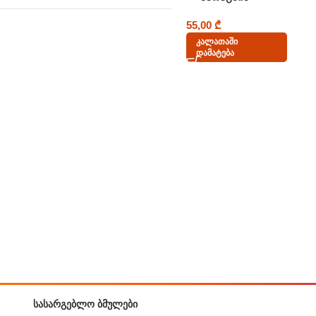
Thermal Pad
55,00
₾
Კალათაში
Დამატება
ᲡᲐᲡᲐᲠᲒᲔᲑᲚᲝ ᲑᲛᲣᲚᲔᲑᲘ