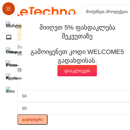
მიიღეთ 5% ფასდაკლება
Კატეგორიები
შეკვეთაზე
მთავარი
კომპიუტერული ტექნიკა
გაგრილების სისტე
გამოიყენეთ კოდი WELCOME5
აჩვენებს %d შედეგს
გადახდისას.
Ფასის Ფილტრი
დააკლიკეთ
Გაფილტვრა