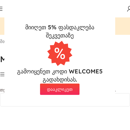
მიიღეთ 5% ფასდაკლება
შეკვეთაზე
მთავარი
ფოტო ვიდეო აუდიო
MP3 ფლეიერები
MP3 ფლეიერები
გამოიყენეთ კოდი WELCOME5
Show column
გადახდისას.
დააკლიკეთ
თქვენი შერჩევის შესატყვისი პროდუქტი ვერ მოიძებნა.