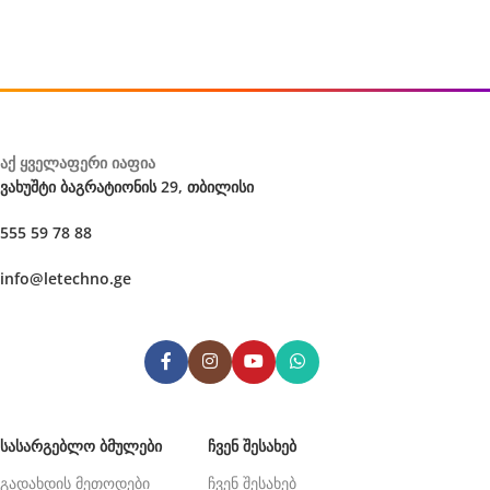
აქ ყველაფერი იაფია
ვახუშტი ბაგრატიონის 29, თბილისი
555 59 78 88
info@letechno.ge
ᲡᲐᲡᲐᲠᲒᲔᲑᲚᲝ ᲑᲛᲣᲚᲔᲑᲘ
ᲩᲕᲔᲜ ᲨᲔᲡᲐᲮᲔᲑ
გადახდის მეთოდები
ჩვენ შესახებ