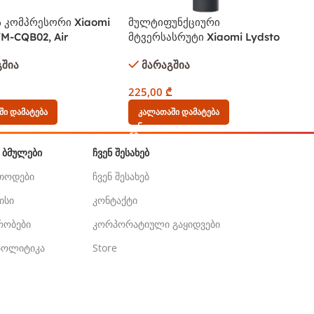
ს კომპრესორი Xiaomi
მულტიფუნქციური
YM-CQB02, Air
მტვერსასრუტი Xiaomi Lydsto
sor, Black/Orange
YM-SCXCCQ01 Pro, 50W,
გშია
მარაგშია
Vacuum Cleaner With Pump
Function, Black
225,00
₾
ი Დამატება
Კალათაში Დამატება
 ᲑᲛᲣᲚᲔᲑᲘ
ᲩᲕᲔᲜ ᲨᲔᲡᲐᲮᲔᲑ
ეთოდები
ჩვენ შესახებ
ისი
კონტაქტი
ირობები
კორპორატიული გაყიდვები
 პოლიტიკა
Store