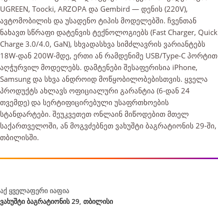
UGREEN,
Toocki,
ARZOPA და
Gembird —
დენის
(220V),
ავტომობილის და
უსადენო
ტიპის
მოდელებში.
ჩვენთან
ნახავთ
სწრაფი
დატენვის
ტექნოლოგიებს
(Fast
Charger,
Quick
Charge
3.0/4.0,
GaN),
სხვადასხვა
სიმძლავრის
ვარიანტებს
18W-დან
200W-მდე,
ერთი ან
რამდენიმე
USB/Type-C
პორტით
აღჭურვილ
მოდელებს.
დამტენები
შესაფერისია
iPhone,
Samsung და
სხვა
ანდროიდ
მოწყობილობებისთვის.
ყველა
პროდუქტს
ახლავს
ოფიციალური
გარანტია
(6-დან 24
თვემდე) და
სერტიფიცირებული
უსაფრთხოების
სტანდარტები.
შეუკვეთეთ
ონლაინ
მიწოდებით მთელ
საქართველოში, ან
მოგვძებნეთ
ვახუშტი
ბაგრატიონის 29-ში,
თბილისში.
აქ ყველაფერი იაფია
ვახუშტი ბაგრატიონის 29, თბილისი