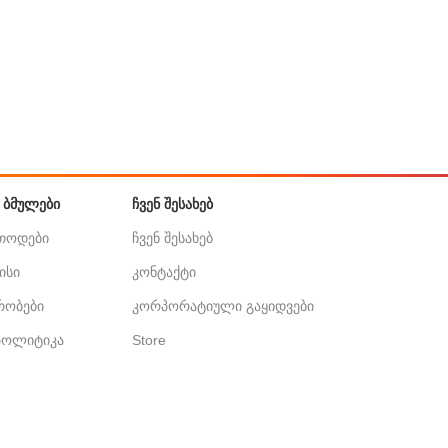
 ᲑᲛᲣᲚᲔᲑᲘ
ᲩᲕᲔᲜ ᲨᲔᲡᲐᲮᲔᲑ
ეთოდები
ჩვენ შესახებ
ისი
კონტაქტი
ირობები
კორპორატიული გაყიდვები
 პოლიტიკა
Store