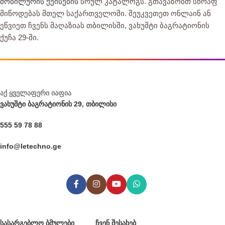
მობილურის ქეისების
სრულ კატალოგს. გთავაზობთ სწრაფ
მიწოდებას მთელ საქართველოში. შეუკვეთეთ ონლაინ ან
ეწვიეთ ჩვენს მაღაზიას თბილისში, ვახუშტი ბაგრატიონის
ქუჩა 29-ში.
აქ ყველაფერი იაფია
ვახუშტი ბაგრატიონის 29, თბილისი
555 59 78 88
info@letechno.ge
ᲡᲐᲡᲐᲠᲒᲔᲑᲚᲝ ᲑᲛᲣᲚᲔᲑᲘ
ᲩᲕᲔᲜ ᲨᲔᲡᲐᲮᲔᲑ