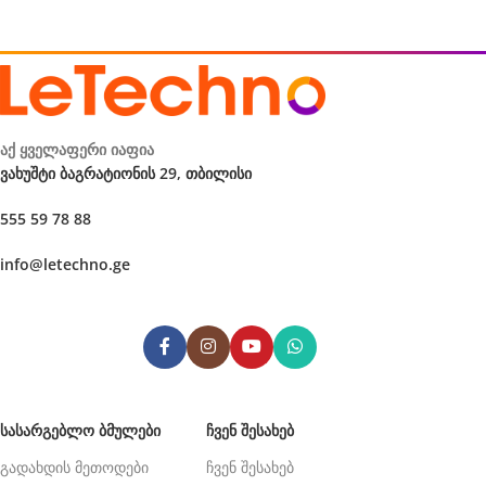
აქ ყველაფერი იაფია
ვახუშტი ბაგრატიონის 29, თბილისი
555 59 78 88
info@letechno.ge
ᲡᲐᲡᲐᲠᲒᲔᲑᲚᲝ ᲑᲛᲣᲚᲔᲑᲘ
ᲩᲕᲔᲜ ᲨᲔᲡᲐᲮᲔᲑ
გადახდის მეთოდები
ჩვენ შესახებ