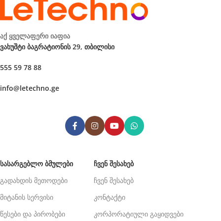
აქ ყველაფერი იაფია
ვახუშტი ბაგრატიონის 29, თბილისი
555 59 78 88
info@letechno.ge
ᲡᲐᲡᲐᲠᲒᲔᲑᲚᲝ ᲑᲛᲣᲚᲔᲑᲘ
ᲩᲕᲔᲜ ᲨᲔᲡᲐᲮᲔᲑ
გადახდის მეთოდები
ჩვენ შესახებ
მიტანის სერვისი
კონტაქტი
წესები და პირობები
კორპორატიული გაყიდვები