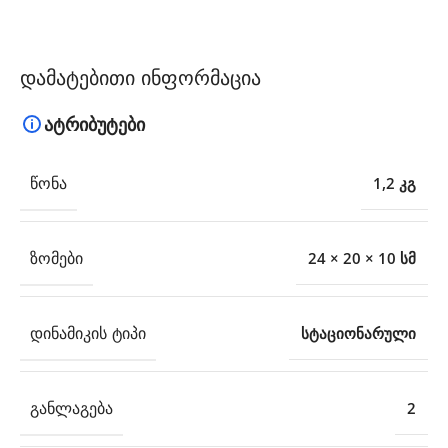
დამატებითი ინფორმაცია
ატრიბუტები
ᲬᲝᲜᲐ
1,2 კგ
ᲖᲝᲛᲔᲑᲘ
24 × 20 × 10 სმ
ᲓᲘᲜᲐᲛᲘᲙᲘᲡ ᲢᲘᲞᲘ
სტაციონარული
ᲒᲐᲜᲚᲐᲒᲔᲑᲐ
2