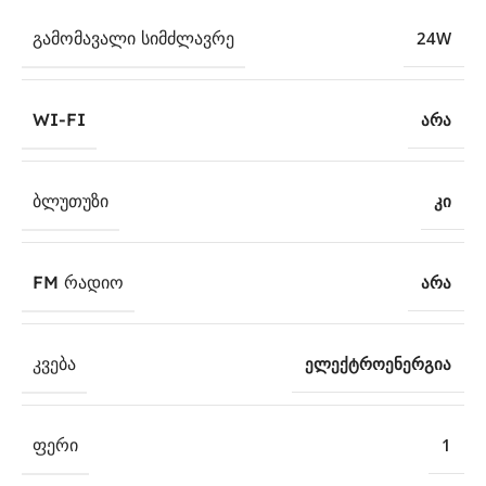
ᲒᲐᲛᲝᲛᲐᲕᲐᲚᲘ ᲡᲘᲛᲫᲚᲐᲕᲠᲔ
24W
WI-FI
არა
ᲑᲚᲣᲗᲣᲖᲘ
კი
FM ᲠᲐᲓᲘᲝ
არა
ᲙᲕᲔᲑᲐ
ელექტროენერგია
ᲤᲔᲠᲘ
1