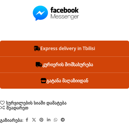
Express delivery in Tbilisi
კურიერის მომსახურება
გატანა მაღაზიიდან
სურვილების სიაში დამატება
შეადარეთ
გაზიარება: