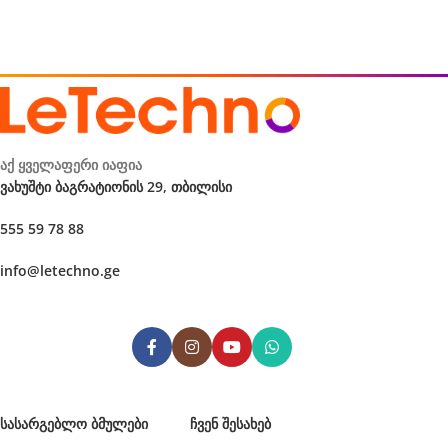
აქ ყველაფერი იაფია
ვახუშტი ბაგრატიონის 29, თბილისი
555 59 78 88
info@letechno.ge
ᲡᲐᲡᲐᲠᲒᲔᲑᲚᲝ ᲑᲛᲣᲚᲔᲑᲘ
ᲩᲕᲔᲜ ᲨᲔᲡᲐᲮᲔᲑ