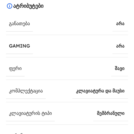
ატრიბუტები
ᲒᲐᲜᲐᲗᲔᲑᲐ
არა
GAMING
არა
ᲤᲔᲠᲘ
შავი
ᲙᲝᲛᲞᲚᲔᲥᲢᲐᲪᲘᲐ
კლავიატურა და მაუსი
ᲙᲚᲐᲕᲘᲐᲢᲣᲠᲘᲡ ᲢᲘᲞᲘ
მემბრანული