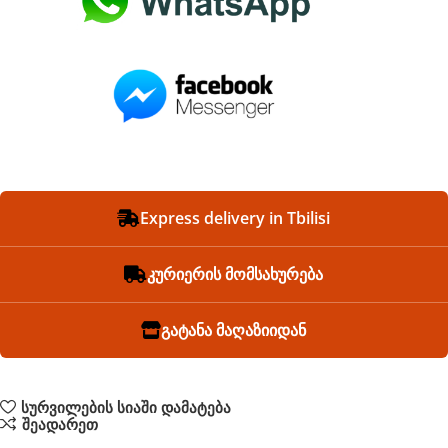
Express delivery in Tbilisi
კურიერის მომსახურება
გატანა მაღაზიიდან
სურვილების სიაში დამატება
შეადარეთ