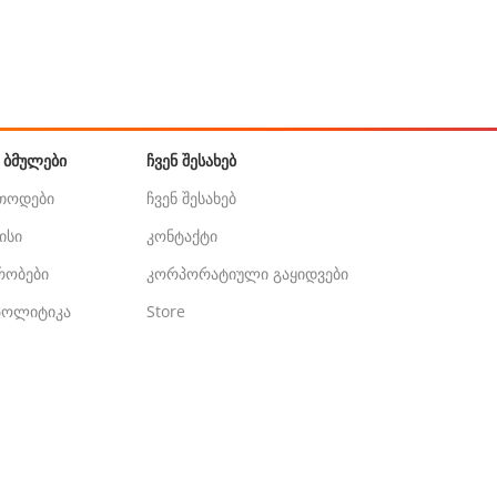
 ᲑᲛᲣᲚᲔᲑᲘ
ᲩᲕᲔᲜ ᲨᲔᲡᲐᲮᲔᲑ
ეთოდები
ჩვენ შესახებ
ისი
კონტაქტი
ირობები
კორპორატიული გაყიდვები
 პოლიტიკა
Store