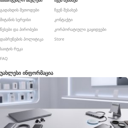
ᲡᲐᲡᲐᲠᲒᲔᲑᲚᲝ ᲑᲛᲣᲚᲔᲑᲘ
ᲩᲕᲔᲜ ᲨᲔᲡᲐᲮᲔᲑ
გადახდის მეთოდები
ჩვენ შესახებ
მიტანის სერვისი
კონტაქტი
წესები და პირობები
კორპორატიული გაყიდვები
დაბრუნების პოლიტიკა
Store
საიტის რუკა
FAQ
უახლესი ინფორმაცია