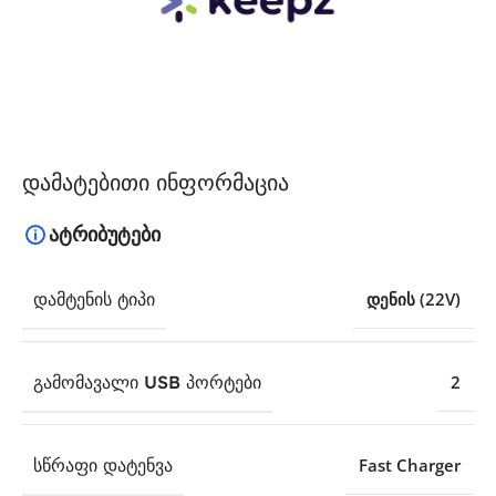
დამატებითი ინფორმაცია
ატრიბუტები
ᲓᲐᲛᲢᲔᲜᲘᲡ ᲢᲘᲞᲘ
დენის (22V)
ᲒᲐᲛᲝᲛᲐᲕᲐᲚᲘ USB ᲞᲝᲠᲢᲔᲑᲘ
2
ᲡᲬᲠᲐᲤᲘ ᲓᲐᲢᲔᲜᲕᲐ
Fast Charger