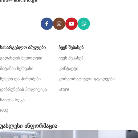
info@letechno.ge
ᲡᲐᲡᲐᲠᲒᲔᲑᲚᲝ ᲑᲛᲣᲚᲔᲑᲘ
ᲩᲕᲔᲜ ᲨᲔᲡᲐᲮᲔᲑ
გადახდის მეთოდები
ჩვენ შესახებ
მიტანის სერვისი
კონტაქტი
წესები და პირობები
კორპორატიული გაყიდვები
დაბრუნების პოლიტიკა
Store
საიტის რუკა
FAQ
უახლესი ინფორმაცია