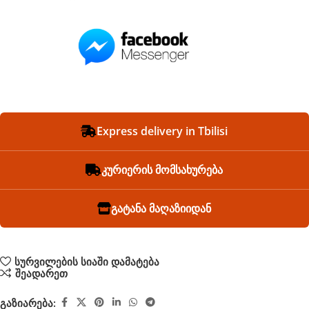
Express delivery in Tbilisi
კურიერის მომსახურება
გატანა მაღაზიიდან
სურვილების სიაში დამატება
შეადარეთ
გაზიარება: