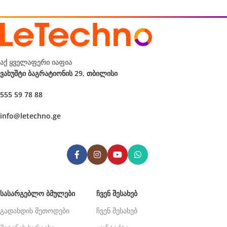
აქ ყველაფერი იაფია
ვახუშტი ბაგრატიონის 29, თბილისი
555 59 78 88
info@letechno.ge
ᲡᲐᲡᲐᲠᲒᲔᲑᲚᲝ ᲑᲛᲣᲚᲔᲑᲘ
ᲩᲕᲔᲜ ᲨᲔᲡᲐᲮᲔᲑ
გადახდის მეთოდები
ჩვენ შესახებ