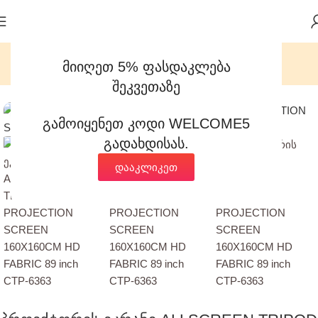
მიიღეთ 5% ფასდაკლება
მთავარი
საოფისე ტექნიკა
პროექტორის ეკრანები
შეკვეთაზე
დააჭირეთ გასადიდებლად
გამოიყენეთ კოდი WELCOME5
გადახდისას.
დააკლიკეთ