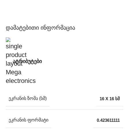
დამატებითი ინფორმაცია
ატრიბუტები
ᲔᲙᲠᲐᲜᲘᲡ ᲖᲝᲛᲐ (ᲡᲛ)
16 X 16 სმ
ᲔᲙᲠᲐᲜᲘᲡ ᲤᲝᲠᲛᲐᲢᲘ
0.423611111