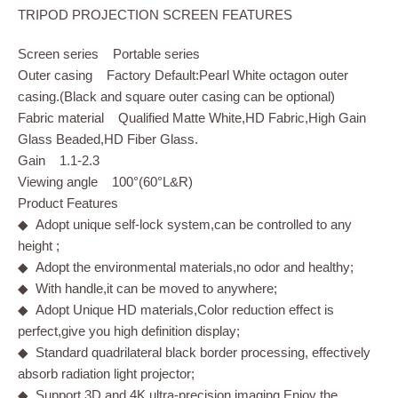
TRIPOD PROJECTION SCREEN FEATURES
Screen series Portable series
Outer casing Factory Default:Pearl White octagon outer
casing.(Black and square outer casing can be optional)
Fabric material Qualified Matte White,HD Fabric,High Gain
Glass Beaded,HD Fiber Glass.
Gain 1.1-2.3
Viewing angle 100°(60°L&R)
Product Features
◆ Adopt unique self-lock system,can be controlled to any
height ;
◆ Adopt the environmental materials,no odor and healthy;
◆ With handle,it can be moved to anywhere;
◆ Adopt Unique HD materials,Color reduction effect is
perfect,give you high definition display;
◆ Standard quadrilateral black border processing, effectively
absorb radiation light projector;
◆ Support 3D and 4K ultra-precision imaging,Enjoy the