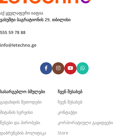
აქ ყველაფერი იაფია
ვახუშტი ბაგრატიონის 29, თბილისი
555 59 78 88
info@letechno.ge
ᲡᲐᲡᲐᲠᲒᲔᲑᲚᲝ ᲑᲛᲣᲚᲔᲑᲘ
ᲩᲕᲔᲜ ᲨᲔᲡᲐᲮᲔᲑ
გადახდის მეთოდები
ჩვენ შესახებ
მიტანის სერვისი
კონტაქტი
წესები და პირობები
კორპორატიული გაყიდვები
დაბრუნების პოლიტიკა
Store