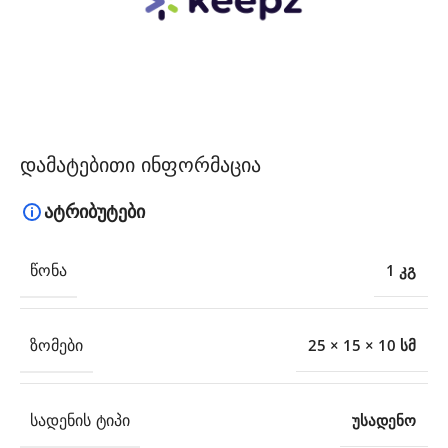
დამატებითი ინფორმაცია
ატრიბუტები
ᲬᲝᲜᲐ
1 კგ
ᲖᲝᲛᲔᲑᲘ
25 × 15 × 10 სმ
ᲡᲐᲓᲔᲜᲘᲡ ᲢᲘᲞᲘ
უსადენო