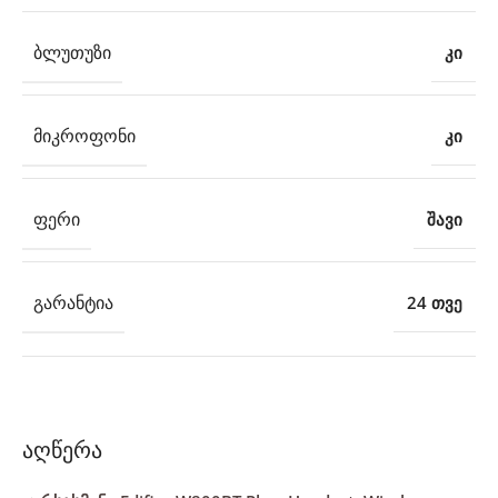
ᲑᲚᲣᲗᲣᲖᲘ
კი
ᲛᲘᲙᲠᲝᲤᲝᲜᲘ
კი
ᲤᲔᲠᲘ
შავი
ᲒᲐᲠᲐᲜᲢᲘᲐ
24 თვე
აღწერა