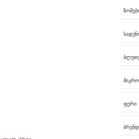
ᲖᲝᲛᲔᲑ
ᲡᲐᲓᲔᲜ
ᲑᲚᲣᲗ
ᲛᲘᲙᲠ
ᲤᲔᲠᲘ
ᲑᲠᲔᲜᲓ