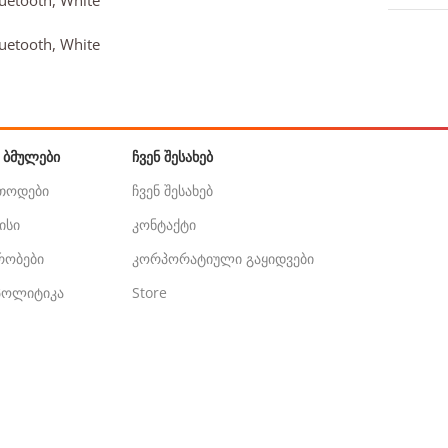
 ᲑᲛᲣᲚᲔᲑᲘ
ᲩᲕᲔᲜ ᲨᲔᲡᲐᲮᲔᲑ
ეთოდები
ჩვენ შესახებ
ისი
კონტაქტი
ირობები
კორპორატიული გაყიდვები
 პოლიტიკა
Store