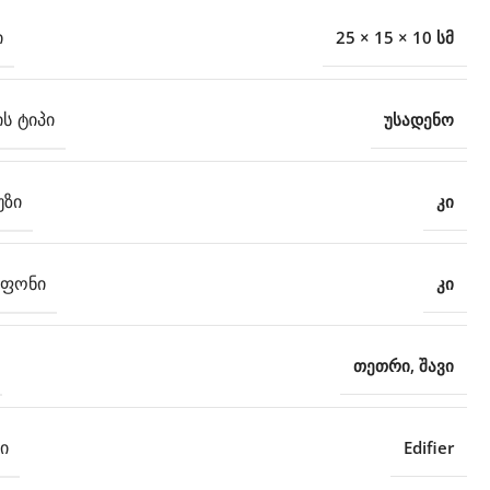
Ი
25 × 15 × 10 სმ
ᲘᲡ ᲢᲘᲞᲘ
უსადენო
ᲣᲖᲘ
კი
ᲝᲤᲝᲜᲘ
კი
თეთრი
,
შავი
Ი
Edifier