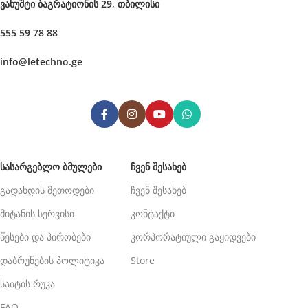
ვახუშტი ბაგრატიონის 29, თბილისი
555 59 78 88
info@letechno.ge
ᲡᲐᲡᲐᲠᲒᲔᲑᲚᲝ ᲑᲛᲣᲚᲔᲑᲘ
ᲩᲕᲔᲜ ᲨᲔᲡᲐᲮᲔᲑ
გადახდის მეთოდები
ჩვენ შესახებ
მიტანის სერვისი
კონტაქტი
წესები და პირობები
კორპორატიული გაყიდვები
დაბრუნების პოლიტიკა
Store
საიტის რუკა
FAQ