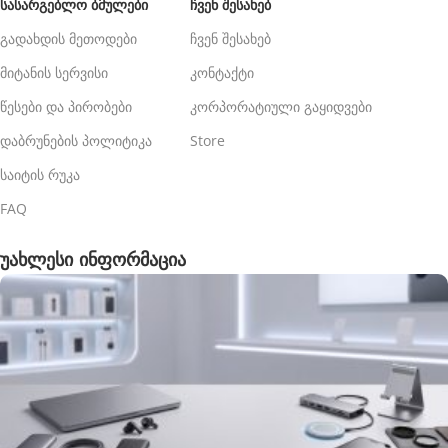
ᲡᲐᲡᲐᲠᲒᲔᲑᲚᲝ ᲑᲛᲣᲚᲔᲑᲘ
ᲩᲕᲔᲜ ᲨᲔᲡᲐᲮᲔᲑ
გადახდის მეთოდები
ჩვენ შესახებ
მიტანის სერვისი
კონტაქტი
წესები და პირობები
კორპორატიული გაყიდვები
დაბრუნების პოლიტიკა
Store
საიტის რუკა
FAQ
უახლესი ინფორმაცია