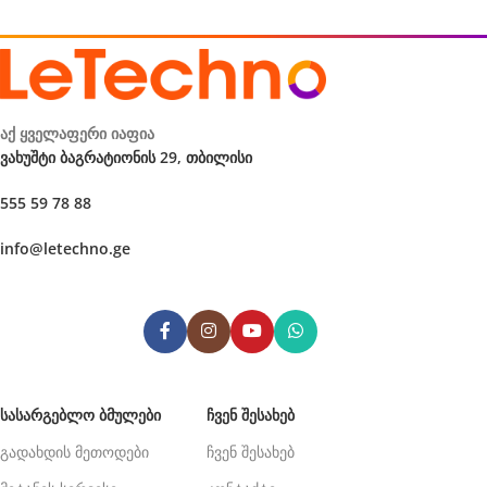
აქ ყველაფერი იაფია
ვახუშტი ბაგრატიონის 29, თბილისი
555 59 78 88
info@letechno.ge
ᲡᲐᲡᲐᲠᲒᲔᲑᲚᲝ ᲑᲛᲣᲚᲔᲑᲘ
ᲩᲕᲔᲜ ᲨᲔᲡᲐᲮᲔᲑ
გადახდის მეთოდები
ჩვენ შესახებ