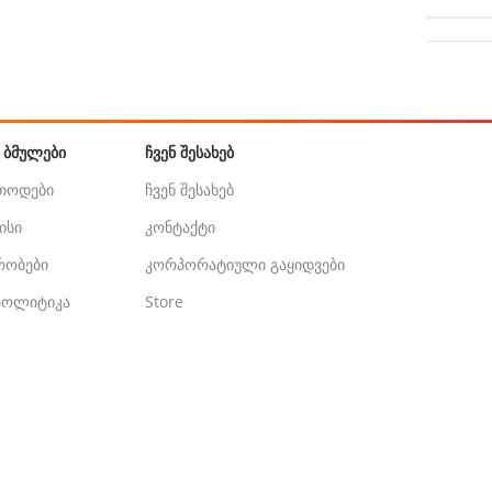
 ᲑᲛᲣᲚᲔᲑᲘ
ᲩᲕᲔᲜ ᲨᲔᲡᲐᲮᲔᲑ
ეთოდები
ჩვენ შესახებ
ისი
კონტაქტი
ირობები
კორპორატიული გაყიდვები
 პოლიტიკა
Store