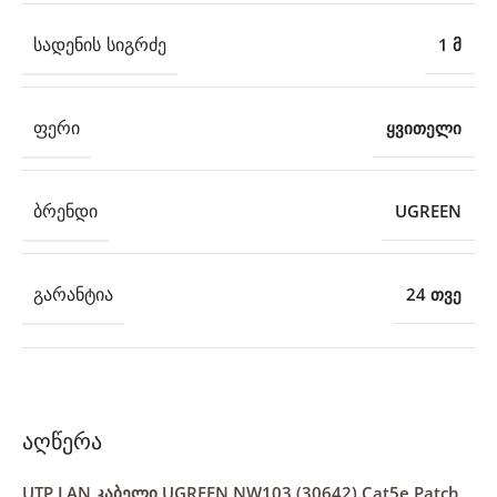
ᲡᲐᲓᲔᲜᲘᲡ ᲡᲘᲒᲠᲫᲔ
1 მ
ᲤᲔᲠᲘ
ყვითელი
ᲑᲠᲔᲜᲓᲘ
UGREEN
ᲒᲐᲠᲐᲜᲢᲘᲐ
24 თვე
აღწერა
UTP LAN კაბელი UGREEN NW103 (30642) Cat5e Patch