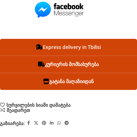
Express delivery in Tbilisi
კურიერის მომსახურება
გატანა მაღაზიიდან
სურვილების სიაში დამატება
შეადარეთ
გაზიარება: