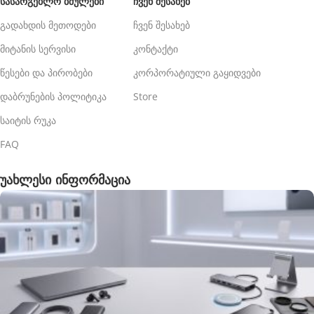
ᲡᲐᲡᲐᲠᲒᲔᲑᲚᲝ ᲑᲛᲣᲚᲔᲑᲘ
ᲩᲕᲔᲜ ᲨᲔᲡᲐᲮᲔᲑ
გადახდის მეთოდები
ჩვენ შესახებ
მიტანის სერვისი
კონტაქტი
წესები და პირობები
კორპორატიული გაყიდვები
დაბრუნების პოლიტიკა
Store
საიტის რუკა
FAQ
უახლესი ინფორმაცია