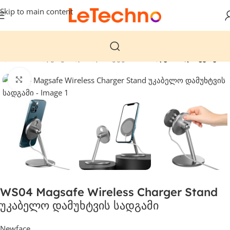
Skip to main content
ავარი
მობილურები და პლანშეტები
მობილურის დამჭერები
დააჭირეთ გასადიდებლად
WS04 Magsafe Wireless Charger Stand
უკაბელო დამუხტვის სადგამი
Newface