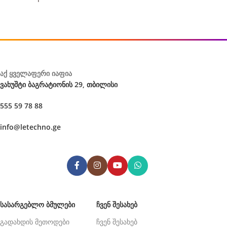
აქ ყველაფერი იაფია
ვახუშტი ბაგრატიონის 29, თბილისი
555 59 78 88
info@letechno.ge
ᲡᲐᲡᲐᲠᲒᲔᲑᲚᲝ ᲑᲛᲣᲚᲔᲑᲘ
ᲩᲕᲔᲜ ᲨᲔᲡᲐᲮᲔᲑ
გადახდის მეთოდები
ჩვენ შესახებ