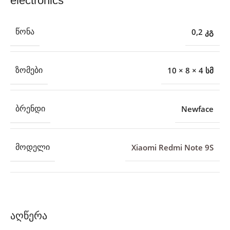
0,2 კგ
ᲬᲝᲜᲐ
10 × 8 × 4 სმ
ᲖᲝᲛᲔᲑᲘ
Newface
ᲑᲠᲔᲜᲓᲘ
Xiaomi Redmi Note 9S
ᲛᲝᲓᲔᲚᲘ
აღწერა